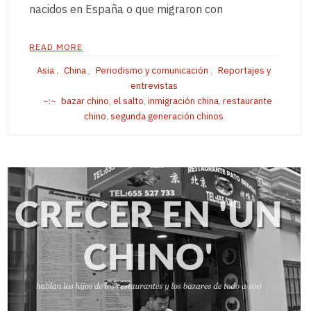
nacidos en España o que migraron con
READ MORE
Asia
,
China
,
Periodismo y comunicación
,
Reportajes y
entrevistas
bazar chino
,
el salto
,
inmigración china
,
restaurante
chino
,
segunda generación chinos