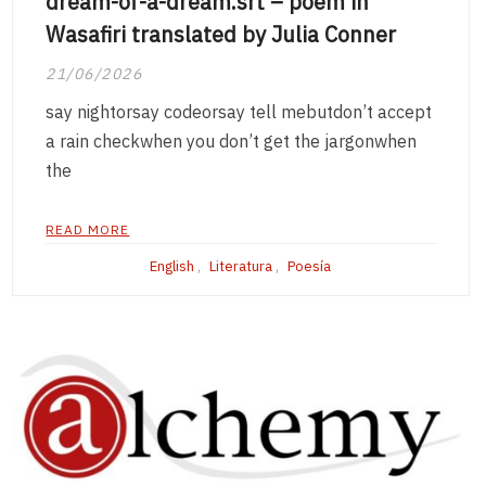
dream-of-a-dream.srt – poem in
Wasafiri translated by Julia Conner
21/06/2026
say nightorsay codeorsay tell mebutdon’t accept
a rain checkwhen you don’t get the jargonwhen
the
READ MORE
English
,
Literatura
,
Poesía