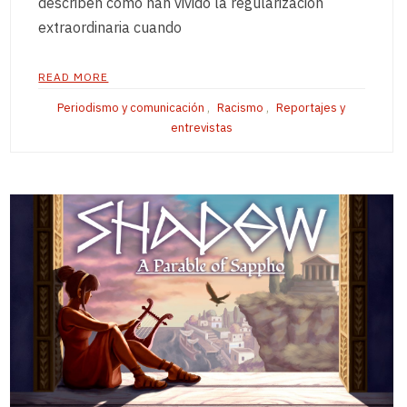
describen cómo han vivido la regularización
extraordinaria cuando
READ MORE
Periodismo y comunicación
,
Racismo
,
Reportajes y
entrevistas