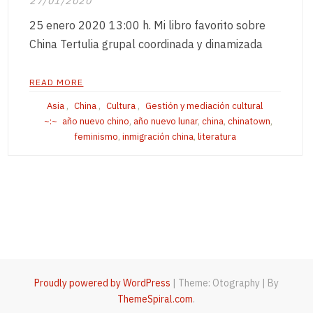
27/01/2020
25 enero 2020 13:00 h. Mi libro favorito sobre
China Tertulia grupal coordinada y dinamizada
READ MORE
Asia
,
China
,
Cultura
,
Gestión y mediación cultural
año nuevo chino
,
año nuevo lunar
,
china
,
chinatown
,
feminismo
,
inmigración china
,
literatura
Proudly powered by WordPress
|
Theme: Otography
|
By
ThemeSpiral.com
.