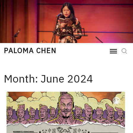
Skip
to
content
PALOMA CHEN
Sear
Month:
June 2024