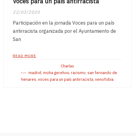
Voces para un país antirracista
22/03/2020
Participación en la jornada Voces para un país
antirracista organizada por el Ayuntamiento de
San
READ MORE
Charlas
madrid
,
moha gerehou
,
racismo
,
san fernando de
henares
,
voces para un país antirracista
,
xenofobia