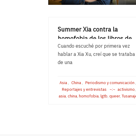
Summer Xia contra la
homofobia de los libros de
Cuando escuché por primera vez
texto chinos
hablar a Xia Xu, creí que se trataba
22/10/2019
de una
READ MORE
Asia
,
China
,
Periodismo y comunicación
Reportajes y entrevistas
activismo
,
asia
,
china
,
homofobia
,
lgtb
,
queer
,
Tusanaj