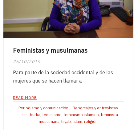
Feministas y musulmanas
26/10/2019
Para parte de la sociedad occidental y de las
mujeres que se hacen llamar a
READ MORE
Periodismo y comunicación
,
Reportajes y entrevistas
burka
,
feminismo
,
feminismo islámico
,
feminista
musulmana
,
hiyab
,
islam
,
religión