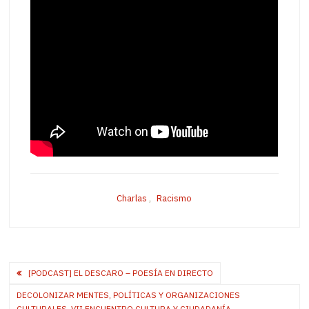
Charlas
,
Racismo
Post
[PODCAST] EL DESCARO – POESÍA EN DIRECTO
navigation
DECOLONIZAR MENTES, POLÍTICAS Y ORGANIZACIONES
CULTURALES. VII ENCUENTRO CULTURA Y CIUDADANÍA.