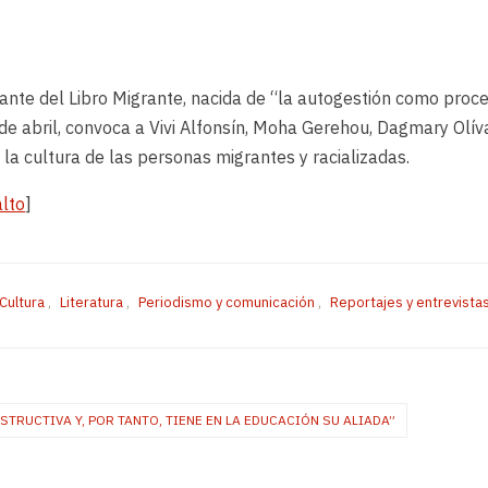
erante del Libro Migrante, nacida de “la autogestión como proc
e abril, convoca a Vivi Alfonsín, Moha Gerehou, Dagmary Olíva
 la cultura de las personas migrantes y racializadas.
alto
]
Cultura
,
Literatura
,
Periodismo y comunicación
,
Reportajes y entrevista
STRUCTIVA Y, POR TANTO, TIENE EN LA EDUCACIÓN SU ALIADA”