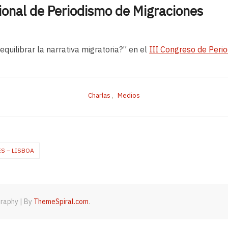
ional de Periodismo de Migraciones
quilibrar la narrativa migratoria?” en el
III Congreso de Peri
Charlas
,
Medios
S – LISBOA
graphy
|
By
ThemeSpiral.com
.