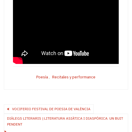
Poesía
,
Recitales y performance
Post
VOCIFERIO FESTIVAL DE POESIA DE VALÈNCIA
navigation
DIÀLEGS LITERARIS | LITERATURA ASIÀTICA I DIASPÒRICA: UN BUIT
PENDENT