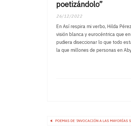
poetizándolo”
26/12/2022
En Así respira mi verbo, Hilda Pére
visión blanca y eurocéntrica que e
pudiera diseccionar lo que todo est
la que millones de personas en Ab
Post
POEMAS DE ‘INVOCACIÓN A LAS MAYORÍAS S
navigation