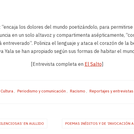
z “encaja los dolores del mundo poetizándolo, para permitirse s
nuncia en un solo altavoz y compartimenta asépticamente, “co
á entreverado”. Poliniza el lenguaje y ataca el corazón de la 
ya Yala se han apropiado según sus formas de habitar el mun
[Entrevista completa en
El Salto
]
Cultura
,
Periodismo y comunicación
,
Racismo
,
Reportajes y entrevistas
ILENCIOSAS’ EN AULLIDO
POEMAS INÉDITOS Y DE ‘INVOCACIÓN 