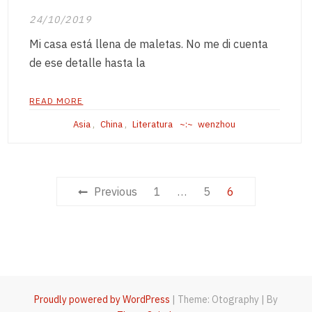
24/10/2019
Mi casa está llena de maletas. No me di cuenta
de ese detalle hasta la
READ MORE
Asia
,
China
,
Literatura
wenzhou
Posts
Previous
1
…
5
6
navigation
Proudly powered by WordPress
|
Theme: Otography
|
By